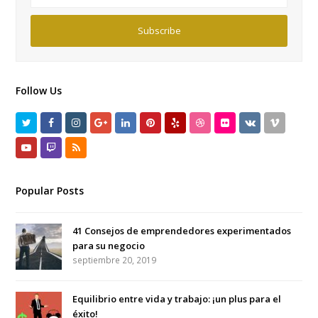
email
address
Subscribe
Follow Us
Twitter
Facebook
Instagram
GooglePlus
LinkedIn
Pinterest
Yelp
Dribbble
Flickr
VK
Vimeo
Youtube
Twitch
RSS
Popular Posts
41 Consejos de emprendedores experimentados
para su negocio
septiembre 20, 2019
Equilibrio entre vida y trabajo: ¡un plus para el
éxito!