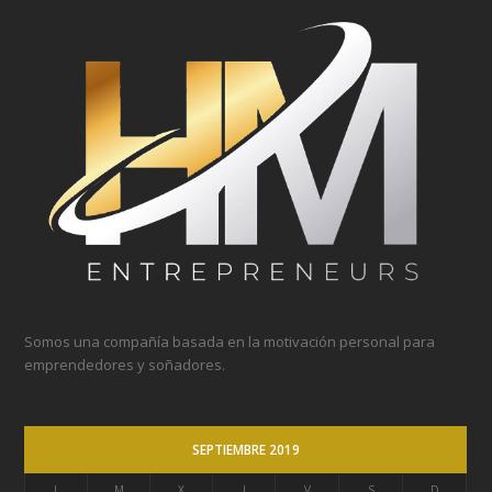
Somos una compañía basada en la motivación personal para
emprendedores y soñadores.
SEPTIEMBRE 2019
L
M
X
J
V
S
D